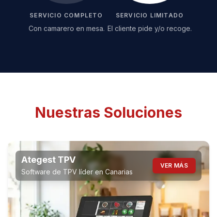
SERVICIO COMPLETO
SERVICIO LIMITADO
Con camarero en mesa.
El cliente pide y/o recoge.
Nuestras Soluciones
Ategest TPV
VER MÁS
Software de TPV líder en Canarias