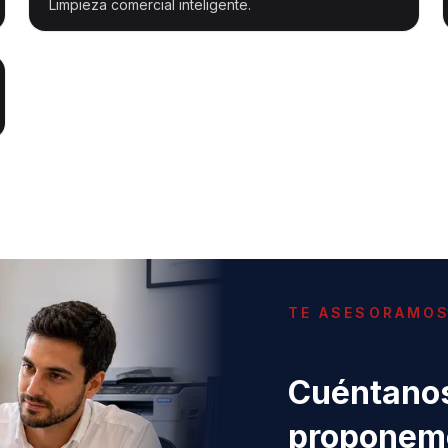
Limpieza comercial inteligente.
TE ASESORAMO
Cuéntanos
proponemo