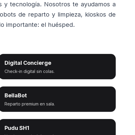
s y tecnología. Nosotros te ayudamos a
obots de reparto y limpieza, kioskos de
 lo importante: el huésped.
Digital Concierge
Check-in digital sin colas.
BellaBot
Reparto premium en sala.
Pudu SH1