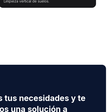
Limpieza vertical de suelos.
S
 tus necesidades y te
s una solución a