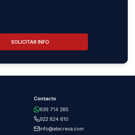
SOLICITAR INFO
Contacto
639 714 285
a
922 824 810
info@atecresa.com