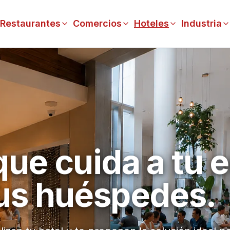
Restaurantes
Comercios
Hoteles
Industria
ue cuida a tu 
us huéspedes.