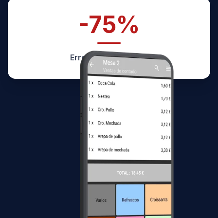
-75%
Errores en
comanda