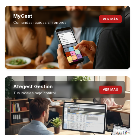
Ategest Kiosk
VER MÁS
Autoservicio para que tus clientes pidan sin
MyGest
VER MÁS
colas.
Comandas rápidas sin errores
Ategest Gestión
VER MÁS
Tus locales bajo control