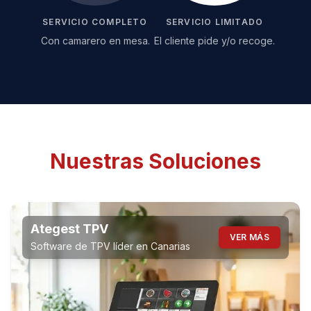
SERVICIO COMPLETO
SERVICIO LIMITADO
Con camarero en mesa.
El cliente pide y/o recoge.
Nuestras Soluciones
Ategest TPV
VER MÁS
Software de TPV líder en Canarias