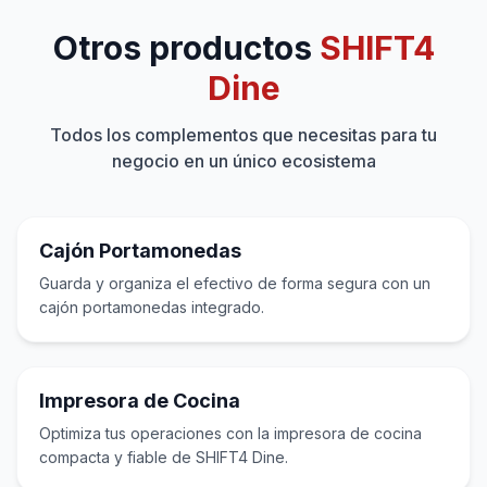
devolverlo.
Otros productos
SHIFT4
Todo el hardware de SHIFT4 Dine POS incluye
Dine
garantía de por vida: si algo se rompe o deja de
funcionar, lo sustituiremos sin ningún coste para
Todos los complementos que necesitas para tu
ti.
negocio en un único ecosistema
Cajón Portamonedas
Guarda y organiza el efectivo de forma segura con un
cajón portamonedas integrado.
Impresora de Cocina
Optimiza tus operaciones con la impresora de cocina
compacta y fiable de SHIFT4 Dine.