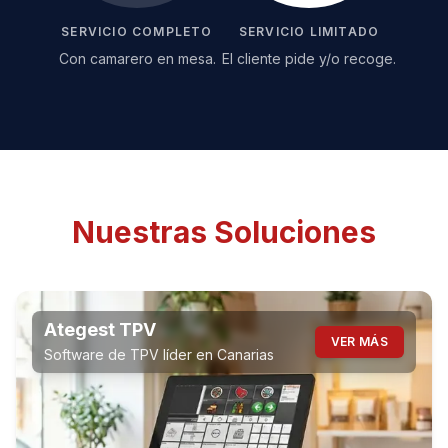
SERVICIO COMPLETO
SERVICIO LIMITADO
Con camarero en mesa.
El cliente pide y/o recoge.
Nuestras Soluciones
Ategest TPV
VER MÁS
Software de TPV líder en Canarias