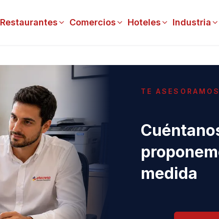
Restaurantes
Comercios
Hoteles
Industria
TE ASESORAMO
Cuéntanos
proponemo
medida