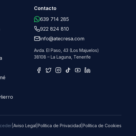
Contacto
639 714 285
a
922 824 810
info@atecresa.com
Avda. El Paso, 43 (Los Majuelos)
38108 – La Laguna, Tenerife
a
omé
Hierro
ceder
|
Aviso Legal
|
Política de Privacidad
|
Política de Cookies