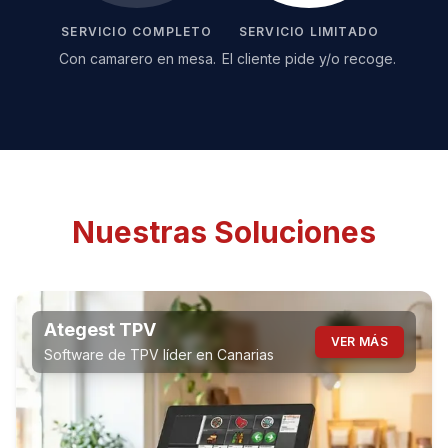
SERVICIO COMPLETO
SERVICIO LIMITADO
Con camarero en mesa.
El cliente pide y/o recoge.
Nuestras Soluciones
Ategest TPV
VER MÁS
Software de TPV líder en Canarias