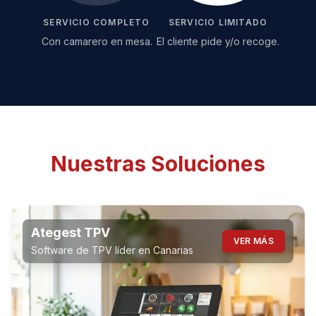
SERVICIO COMPLETO
SERVICIO LIMITADO
Con camarero en mesa.
El cliente pide y/o recoge.
Nuestras Soluciones
Ategest TPV
VER MÁS
Software de TPV líder en Canarias