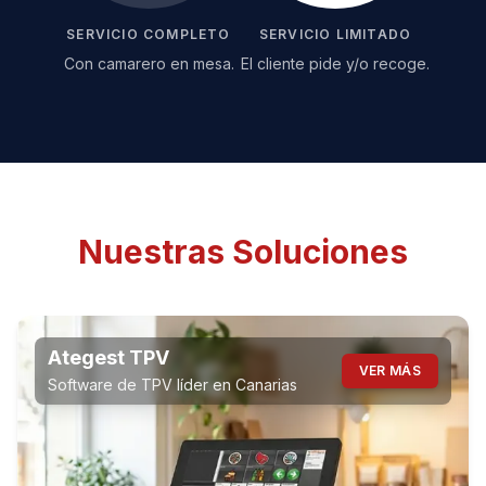
SERVICIO COMPLETO
SERVICIO LIMITADO
Con camarero en mesa.
El cliente pide y/o recoge.
Nuestras Soluciones
Ategest TPV
VER MÁS
Software de TPV líder en Canarias